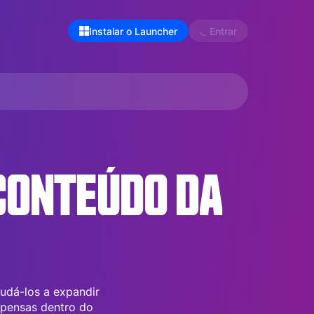
Instalar o Launcher
Entrar
CONTEÚDO DA
udá-los a expandir
mpensas dentro do