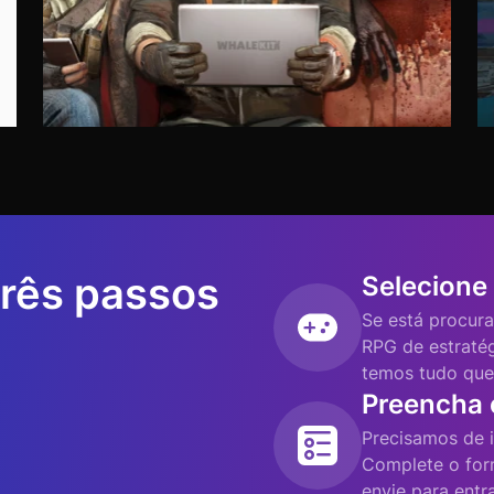
três passos
Selecione
Se está procura
RPG de estraté
temos tudo que
Preencha 
Precisamos de 
Complete o form
envie para entr